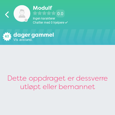
Modulf
0.0
Ingen karakterer
Chatter med 0 hjelpere
dager gammel
42
Vis avstand.
Dette oppdraget er dessverre
utløpt eller bemannet