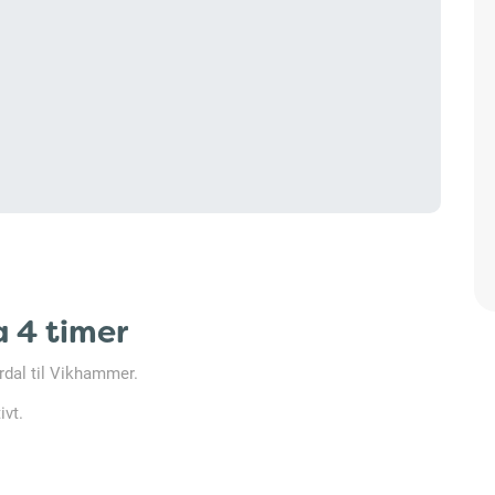
a 4 timer
ørdal til Vikhammer.
ivt.