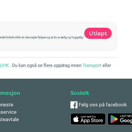
Utløpt
t forbeholder at våre regler følges og at du er ærlig og hyggelig i
LVIK
. Du kan også se flere oppdrag innen
Transport
eller
rmasjon
Sosialt
eneste
Følg oss på facebook
service
steavtale