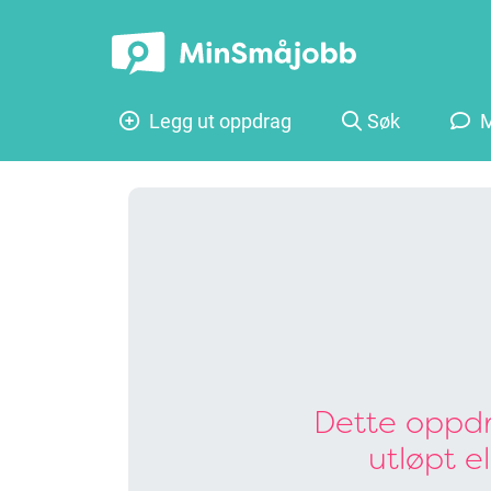
Legg ut oppdrag
Søk
M
Dette oppdr
utløpt e