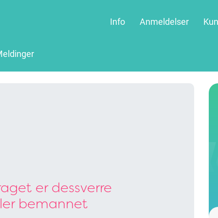
Info
Anmeldelser
Kun
eldinger
aget er dessverre
ller bemannet