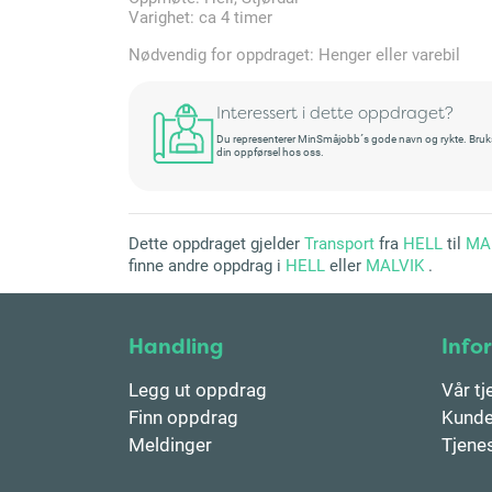
Varighet: ca 4 timer
Nødvendig for oppdraget: Henger eller varebil
Interessert i dette oppdraget?
Du representerer MinSmåjobb´s gode navn og rykte. Bruksret
din oppførsel hos oss.
Dette oppdraget gjelder
Transport
fra
HELL
til
MA
finne andre oppdrag i
HELL
eller
MALVIK
.
Handling
Info
Legg ut oppdrag
Vår tj
Finn oppdrag
Kunde
Meldinger
Tjene