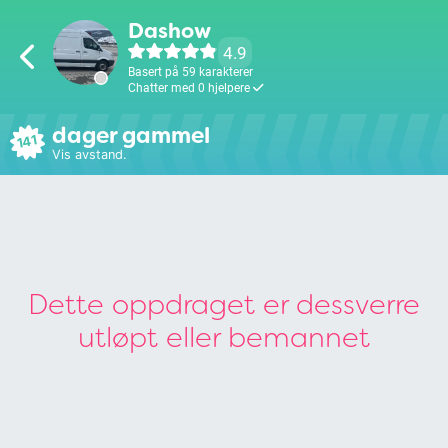
Dashow
4.9
Basert på 59 karakterer
Chatter med 0 hjelpere
dager gammel
141
Vis avstand.
Dette oppdraget er dessverre
utløpt eller bemannet