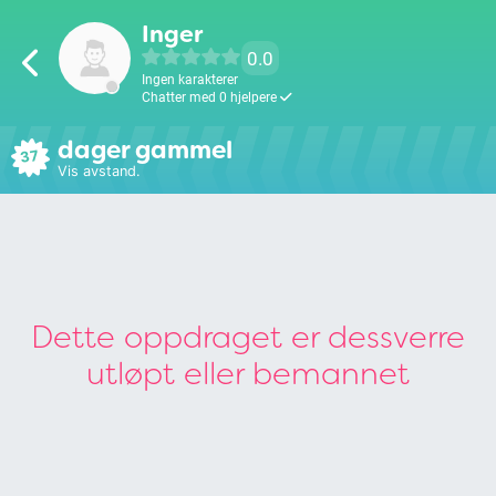
Inger
0.0
Ingen karakterer
Chatter med 0 hjelpere
dager gammel
37
Vis avstand.
Dette oppdraget er dessverre
utløpt eller bemannet