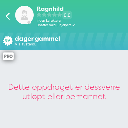
Ragnhild
0.0
Ingen karakterer
Chatter med 0 hjelpere
dager gammel
59
Vis avstand.
Dette oppdraget er dessverre
utløpt eller bemannet