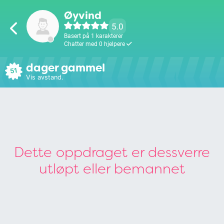
Øyvind
5.0
Basert på 1 karakterer
Chatter med 0 hjelpere
dager gammel
51
Vis avstand.
Dette oppdraget er dessverre
utløpt eller bemannet