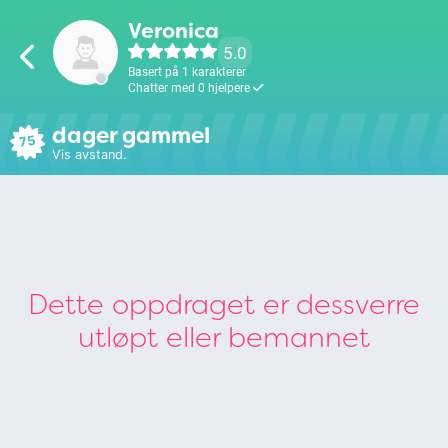
Veronica
5.0
Basert på 1 karakterer
Chatter med 0 hjelpere
dager gammel
75
Vis avstand.
Dette oppdraget er dessverre
utløpt eller bemannet