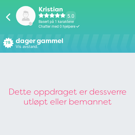
Kristian
5.0
Basert på 1 karakterer
Chatter med 0 hjelpere
dager gammel
78
Vis avstand.
Dette oppdraget er dessverre
utløpt eller bemannet