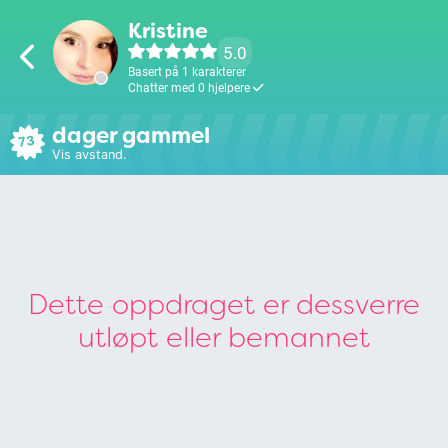
Kristine
5.0
Basert på 1 karakterer
Chatter med 0 hjelpere
dager gammel
73
Vis avstand.
Dette oppdraget er dessverre
utløpt eller bemannet