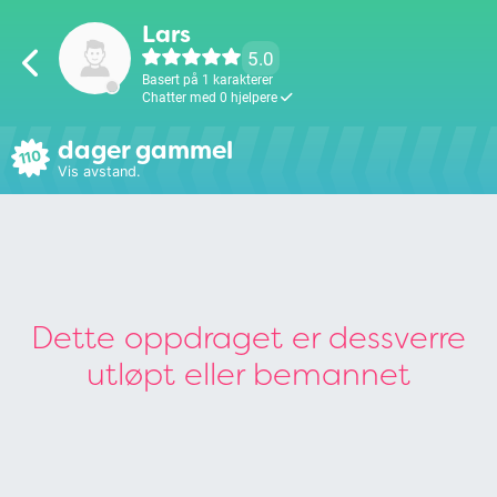
Lars
5.0
Basert på 1 karakterer
Chatter med 0 hjelpere
dager gammel
110
Vis avstand.
Dette oppdraget er dessverre
utløpt eller bemannet