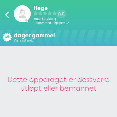
Hege
0.0
Ingen karakterer
Chatter med 0 hjelpere
dager gammel
65
Vis avstand.
Dette oppdraget er dessverre
utløpt eller bemannet