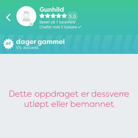
Gunhild
5.0
Basert på 1 karakterer
Chatter med 0 hjelpere
dager gammel
40
Vis avstand.
Dette oppdraget er dessverre
utløpt eller bemannet