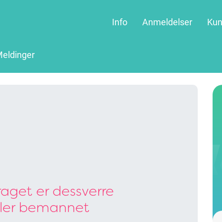
Info
Anmeldelser
Kun
eldinger
aget er dessverre
ller bemannet