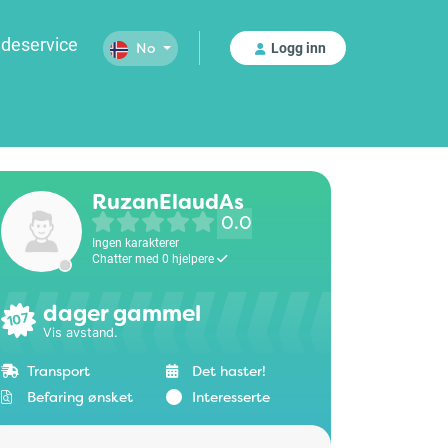
deservice
Logg inn
No
RuzanElaudAs
0.0
Ingen karakterer
Chatter med 0 hjelpere
dager gammel
107
Vis avstand.
Transport
Det haster!
Befaring ønsket
Interesserte