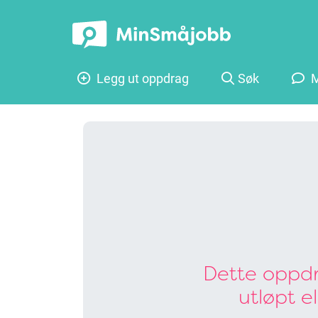
Legg ut oppdrag
Søk
M
Dette oppdr
utløpt e