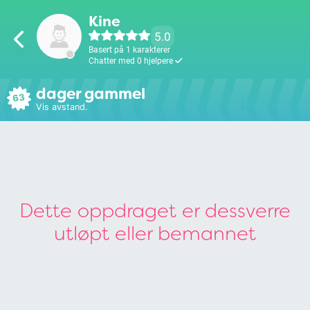
Kine
5.0
Basert på 1 karakterer
Chatter med 0 hjelpere
dager gammel
63
Vis avstand.
Dette oppdraget er dessverre
utløpt eller bemannet