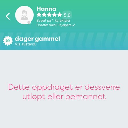
Hanna
5.0
Basert på 1 karakterer
Chatter med 0 hjelpere
dager gammel
55
Vis avstand.
Dette oppdraget er dessverre
utløpt eller bemannet