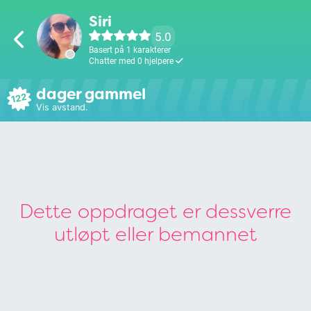
Siri
5.0
Basert på 1 karakterer
Chatter med 0 hjelpere
dager gammel
122
Vis avstand.
Dette oppdraget er dessverre
utløpt eller bemannet