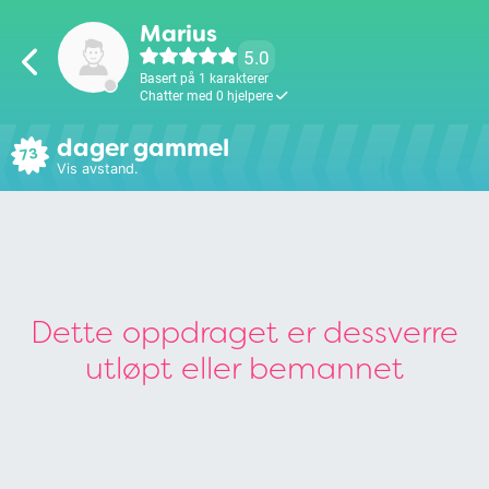
Marius
5.0
Basert på 1 karakterer
Chatter med 0 hjelpere
dager gammel
73
Vis avstand.
Dette oppdraget er dessverre
utløpt eller bemannet