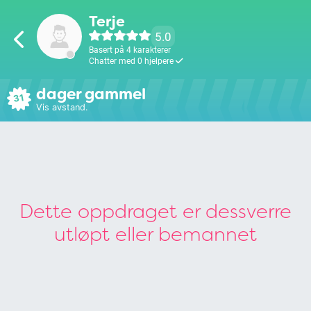
Terje
5.0
Basert på 4 karakterer
Chatter med 0 hjelpere
dager gammel
31
Vis avstand.
Dette oppdraget er dessverre
utløpt eller bemannet