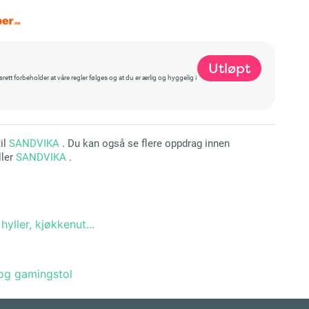
Utløpt
t forbeholder at våre regler følges og at du er ærlig og hyggelig i
il
SANDVIKA
. Du kan også se flere oppdrag innen
ller
SANDVIKA
.
hyller, kjøkkenut...
 og gamingstol