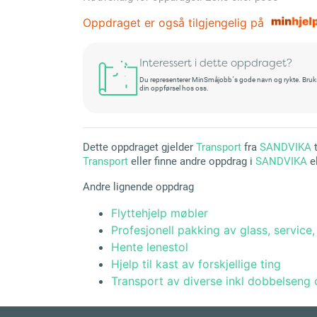
Oppdraget er også tilgjengelig på
Interessert i dette oppdraget?
Du representerer MinSmåjobb´s gode navn og rykte. Bruksret
din oppførsel hos oss.
Dette oppdraget gjelder
Transport
fra
SANDVIKA
t
Transport
eller finne andre oppdrag i
SANDVIKA
e
Andre lignende oppdrag
Flyttehjelp møbler
Profesjonell pakking av glass, service, 
Hente lenestol
Hjelp til kast av forskjellige ting
Transport av diverse inkl dobbelseng