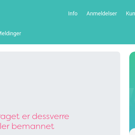
Info
Anmeldelser
Kun
eldinger
aget er dessverre
ller bemannet