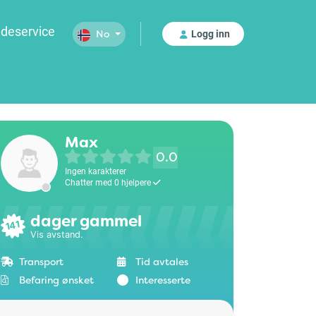
deservice
Logg inn
No
Max
0.0
Ingen karakterer
Chatter med 0 hjelpere
dager gammel
141
Vis avstand.
Transport
Tid avtales
Befaring ønsket
Interesserte