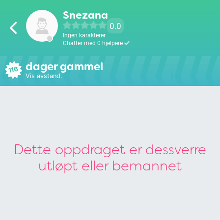
Snezana
0.0
Ingen karakterer
Chatter med 0 hjelpere
dager gammel
116
Vis avstand.
Dette oppdraget er dessverre
utløpt eller bemannet