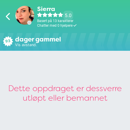
Sierra
5.0
Basert på 13 karakterer
Chatter med 0 hjelpere
dager gammel
93
Vis avstand.
Dette oppdraget er dessverre
utløpt eller bemannet