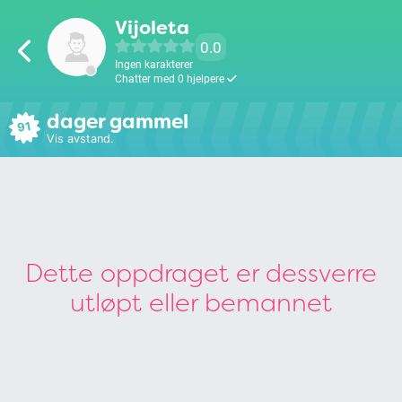
Vijoleta
0.0
Ingen karakterer
Chatter med 0 hjelpere
dager gammel
91
Vis avstand.
Dette oppdraget er dessverre
utløpt eller bemannet