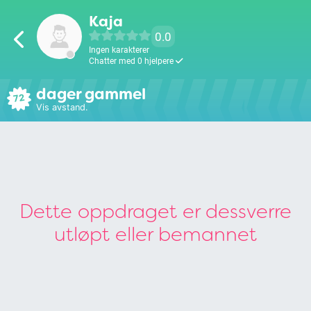
Kaja
0.0
Ingen karakterer
Chatter med 0 hjelpere
dager gammel
72
Vis avstand.
Dette oppdraget er dessverre
utløpt eller bemannet