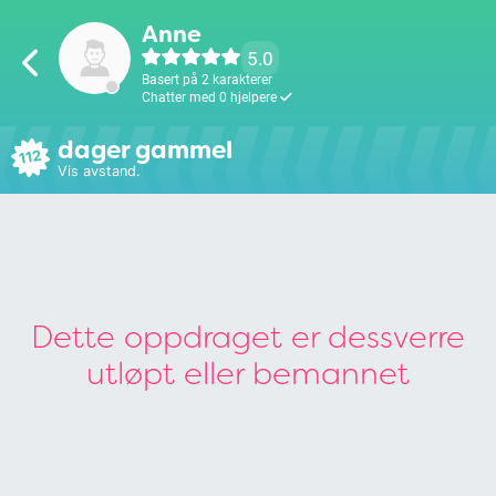
Anne
5.0
Basert på 2 karakterer
Chatter med 0 hjelpere
dager gammel
112
Vis avstand.
Dette oppdraget er dessverre
utløpt eller bemannet