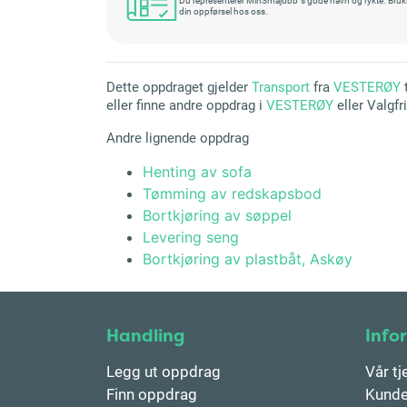
din oppførsel hos oss.
Dette oppdraget gjelder
Transport
fra
VESTERØY
t
eller finne andre oppdrag i
VESTERØY
eller Valgfri
Andre lignende oppdrag
Henting av sofa
Tømming av redskapsbod
Bortkjøring av søppel
Levering seng
Bortkjøring av plastbåt, Askøy
Handling
Info
Legg ut oppdrag
Vår tj
Finn oppdrag
Kunde