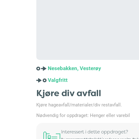
Nesebakken, Vesterøy
Valgfritt
Kjøre div avfall
Kjøre hageavfall/materialer/div restavfall.
Nødvendig for oppdraget: Henger eller varebil
Interessert i dette oppdraget?
Du representerer MinSmåjobb´s gode navn og rykte. Bruksret