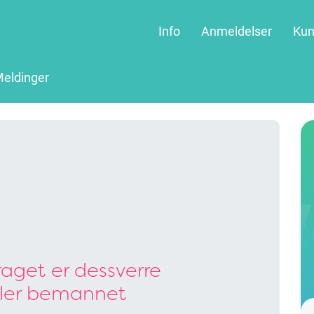
Info
Anmeldelser
Kun
eldinger
aget er dessverre
ller bemannet