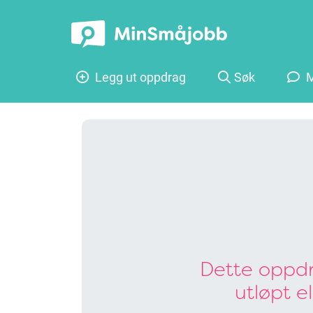
Legg ut oppdrag
Søk
M
Dette oppdr
utløpt e