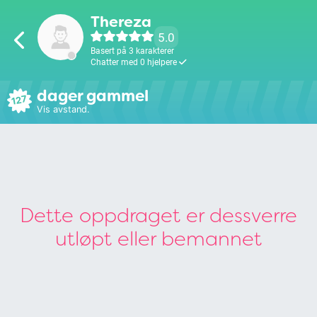
Thereza
5.0
Basert på 3 karakterer
Chatter med 0 hjelpere
dager gammel
127
Vis avstand.
Dette oppdraget er dessverre
utløpt eller bemannet