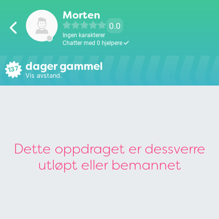
Morten
0.0
Ingen karakterer
Chatter med 0 hjelpere
dager gammel
137
Vis avstand.
Dette oppdraget er dessverre
utløpt eller bemannet