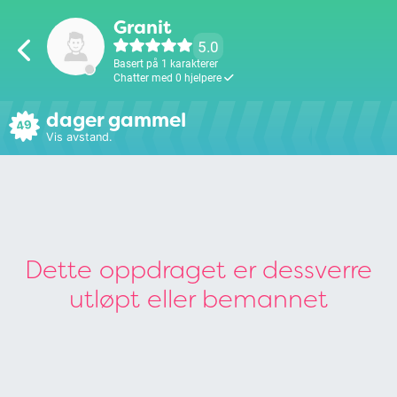
Granit
5.0
Basert på 1 karakterer
Chatter med 0 hjelpere
dager gammel
49
Vis avstand.
Dette oppdraget er dessverre
utløpt eller bemannet