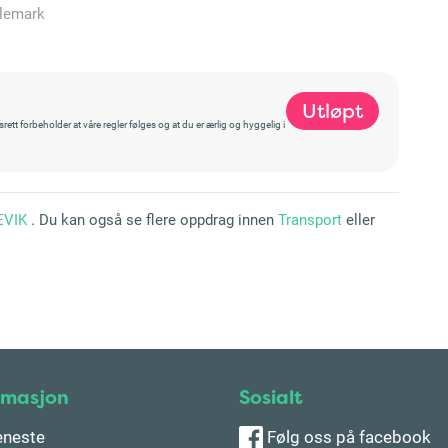
elemark
Utløpt
t forbeholder at våre regler følges og at du er ærlig og hyggelig i
EVIK
. Du kan også se flere oppdrag innen
Transport
eller
rmasjon
Sosialt
eneste
Følg oss på facebook