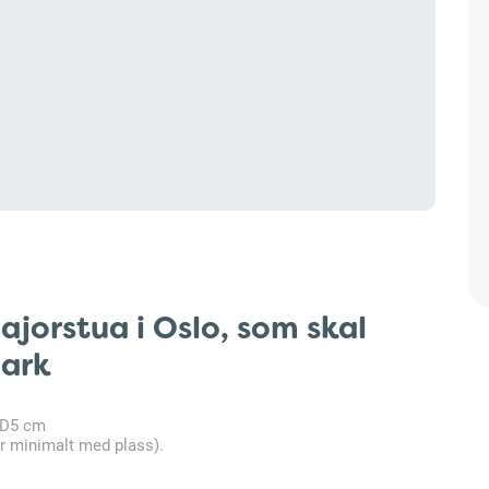
jorstua i Oslo, som skal
mark
 D5 cm
r minimalt med plass).