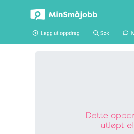
Legg ut oppdrag
Søk
M
Dette oppdr
utløpt e