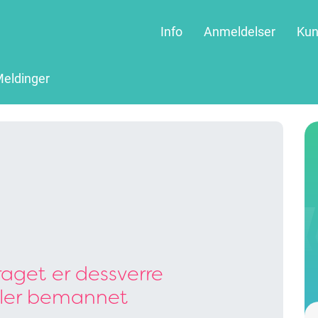
Info
Anmeldelser
Kun
eldinger
aget er dessverre
ller bemannet