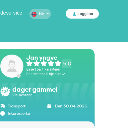
deservice
Logg inn
No
Jan yngve
5.0
Basert på 1 karakterer
Chatter med 0 hjelpere
dager gammel
103
Vis avstand.
Transport
Den 30.04.2026
Interesserte