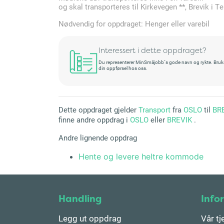
og skal transporteres til Kirkevegen **, Brevik i T
Nødvendig for oppdraget: Henger eller varebil
Interessert i dette oppdraget?
Du representerer MinSmåjobb´s gode navn og rykte. Bruksret
din oppførsel hos oss.
Dette oppdraget gjelder
Transport
fra
OSLO
til
BR
finne andre oppdrag i
OSLO
eller
BREVIK
.
Andre lignende oppdrag
Hente og levere heltre kommode
Handling
Info
Legg ut oppdrag
Vår tj