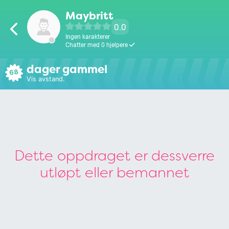
Maybritt
0.0
Ingen karakterer
Chatter med 0 hjelpere
dager gammel
68
Vis avstand.
Dette oppdraget er dessverre
utløpt eller bemannet