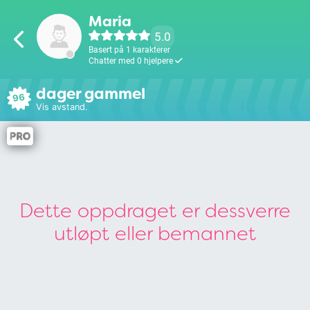
Maria
5.0
Basert på 1 karakterer
Chatter med 0 hjelpere
dager gammel
96
Vis avstand.
Dette oppdraget er dessverre
utløpt eller bemannet