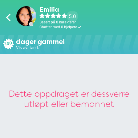
Emilia
5.0
Basert på 8 karakterer
Chatter med 0 hjelpere
dager gammel
130
Vis avstand.
Dette oppdraget er dessverre
utløpt eller bemannet