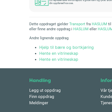
din oppførsel hos oss.
Dette oppdraget gjelder
Transport
fra
HASLUM
ti
eller finne andre oppdrag i
HASLUM
eller
HASLU
Andre lignende oppdrag
Hjelp til bære og bortkjøring
Hente en vitrineskap
Hente en vitrineskap
Handling
Info
Legg ut oppdrag
Vår tj
Finn oppdrag
Kunde
Meldinger
Tjene