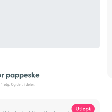
or pappeske
 etg. Og delt i deler.
Utløpt
t forbeholder at våre regler følges og at du er ærlig og hyggelig i