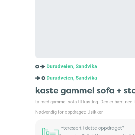
Durudveien, Sandvika
Durudveien, Sandvika
kaste gammel sofa + st
ta med gammel sofa til kasting. Den er bært ned i 1
Nødvendig for oppdraget: Usikker
Interessert i dette oppdraget?
Du representerer MinSmåjobb´s gode navn og rykte. Bruksret