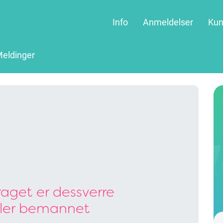
Info
Anmeldelser
Kun
eldinger
aget er dessverre
ller bemannet