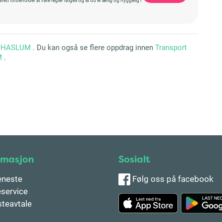
l
HASLUM
. Du kan også se flere oppdrag innen
Transport
M
.
rmasjon
Sosialt
eneste
Følg oss på facebook
service
steavtale