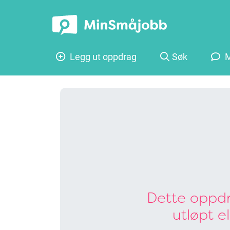
Legg ut oppdrag
Søk
M
Dette oppdr
utløpt e