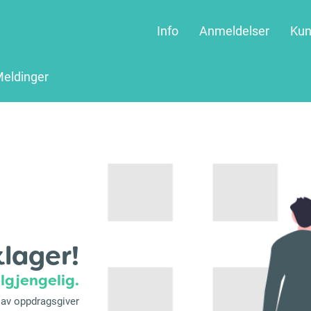
Info
Anmeldelser
Kun
eldinger
klager!
lgjengelig.
t av oppdragsgiver