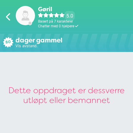
Gøril
5.0
Basert på 7 karakterer
Chatter med 0 hjelpere
dager gammel
80
Vis avstand.
Dette oppdraget er dessverre
utløpt eller bemannet