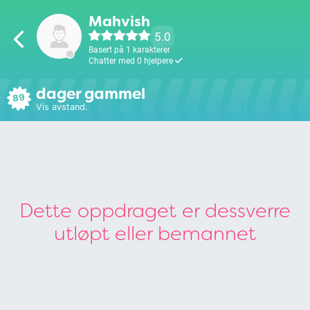
Mahvish
5.0
Basert på 1 karakterer
Chatter med 0 hjelpere
dager gammel
89
Vis avstand.
Dette oppdraget er dessverre
utløpt eller bemannet