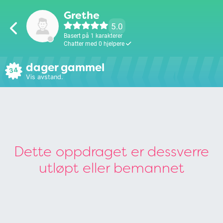
Grethe
5.0
Basert på 1 karakterer
Chatter med 0 hjelpere
dager gammel
34
Vis avstand.
Dette oppdraget er dessverre
utløpt eller bemannet