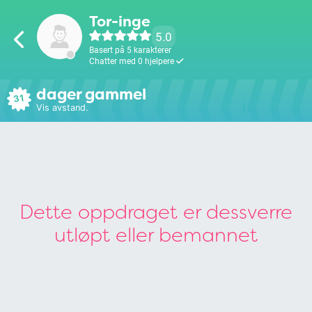
Tor-inge
5.0
Basert på 5 karakterer
Chatter med 0 hjelpere
dager gammel
31
Vis avstand.
Dette oppdraget er dessverre
utløpt eller bemannet