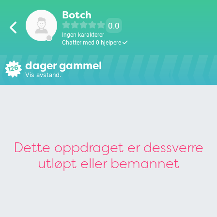
Botch
0.0
Ingen karakterer
Chatter med 0 hjelpere
dager gammel
126
Vis avstand.
Dette oppdraget er dessverre
utløpt eller bemannet