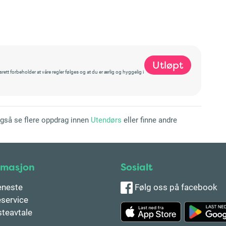
Utløpt
t forbeholder at våre regler følges og at du er ærlig og hyggelig i
også se flere oppdrag innen
Utendørs
eller finne andre
rmasjon
Sosialt
eneste
Følg oss på facebook
service
steavtale