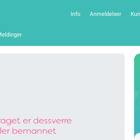
Info
Anmeldelser
Kun
eldinger
aget er dessverre
ller bemannet