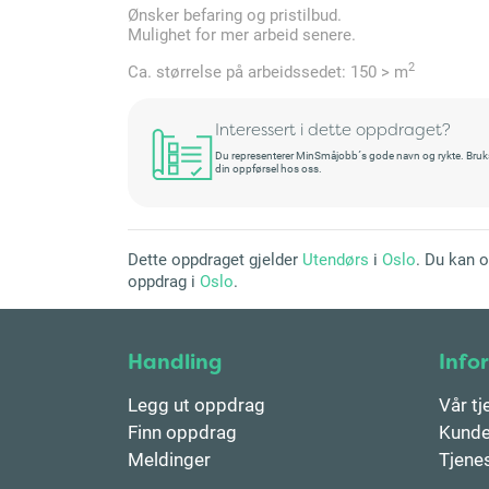
Ønsker befaring og pristilbud.
Mulighet for mer arbeid senere.
2
Ca. størrelse på arbeidssedet: 150 > m
Interessert i dette oppdraget?
Du representerer MinSmåjobb´s gode navn og rykte. Bruksret
din oppførsel hos oss.
Dette oppdraget gjelder
Utendørs
i
Oslo
. Du kan 
oppdrag i
Oslo
.
Handling
Info
Legg ut oppdrag
Vår tj
Finn oppdrag
Kunde
Meldinger
Tjene