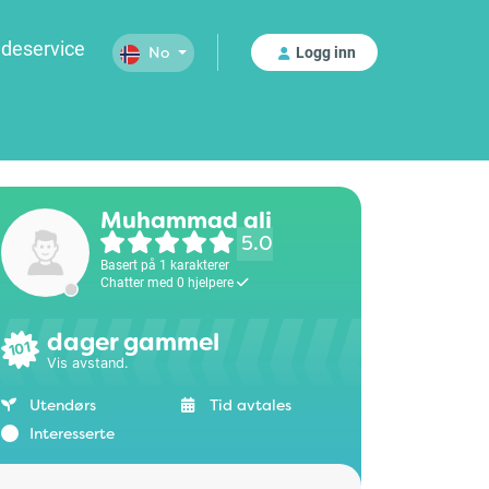
deservice
Logg inn
No
Muhammad ali
5.0
Basert på 1 karakterer
Chatter med 0 hjelpere
dager gammel
101
Vis avstand.
Utendørs
Tid avtales
Interesserte