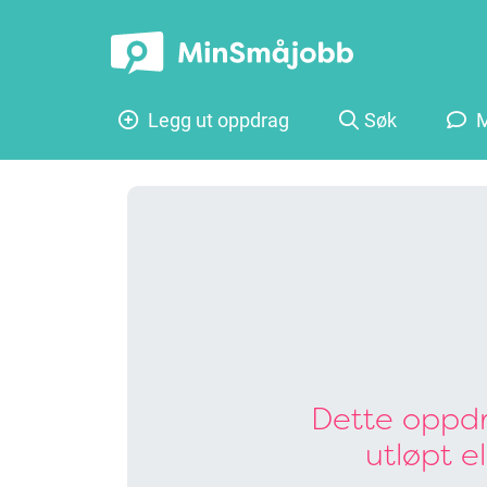
Legg ut oppdrag
Søk
M
Dette oppdr
utløpt e