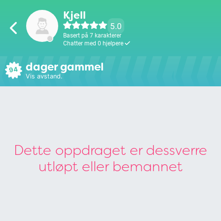
Kjell
5.0
Basert på 7 karakterer
Chatter med 0 hjelpere
dager gammel
94
Vis avstand.
Dette oppdraget er dessverre
utløpt eller bemannet