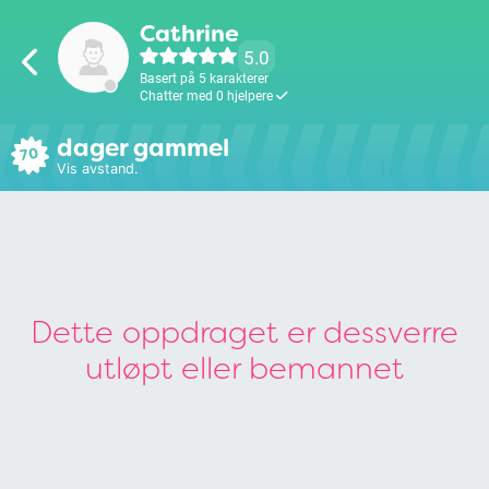
Cathrine
5.0
Basert på 5 karakterer
Chatter med 0 hjelpere
dager gammel
70
Vis avstand.
Dette oppdraget er dessverre
utløpt eller bemannet