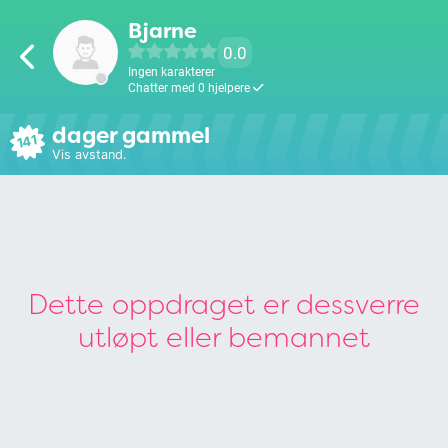
Bjarne
0.0
Ingen karakterer
Chatter med 0 hjelpere
dager gammel
141
Vis avstand.
Dette oppdraget er dessverre
utløpt eller bemannet