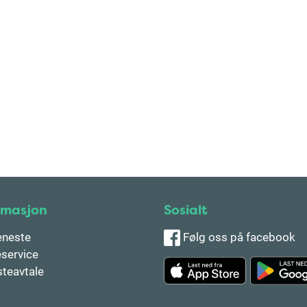
rmasjon
Sosialt
eneste
Følg oss på facebook
service
steavtale