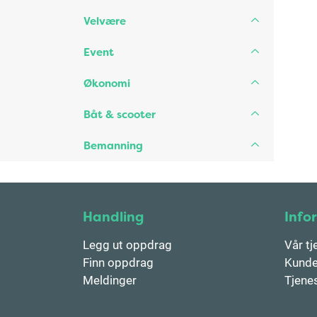
Velvære
Event
Økonomi
Båt & scooter
Bemanning
Handling
Info
Legg ut oppdrag
Vår tj
Finn oppdrag
Kunde
Meldinger
Tjene