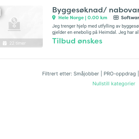
Byggesøknad/ nabovar
Hele Norge | 0.00 km
Softwa
Jeg trenger hjelp med utfylling av bygge
gjelder en enebolig på Heimdal. Jeg har a
Tilbud ønskes
22 timer
Filtrert etter:
Småjobber
|
PRO-oppdrag
Nullstill kategorier