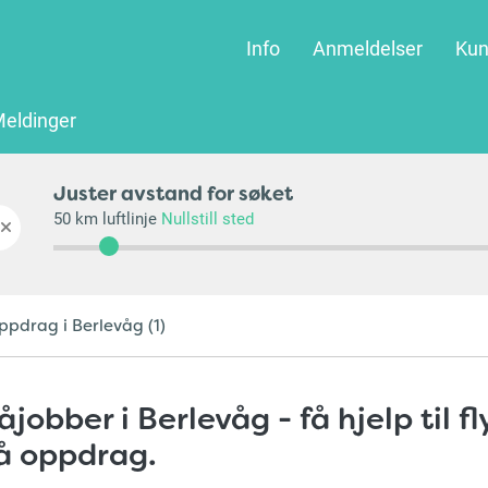
Info
Anmeldelser
Kun
eldinger
ppdrag blir fjernet fra nettsidene med en gang jobben er be
Juster avstand for søket
50
km luftlinje
Nullstill sted
ppdrag i Berlevåg (1)
jobber i Berlevåg - få hjelp til f
å oppdrag.