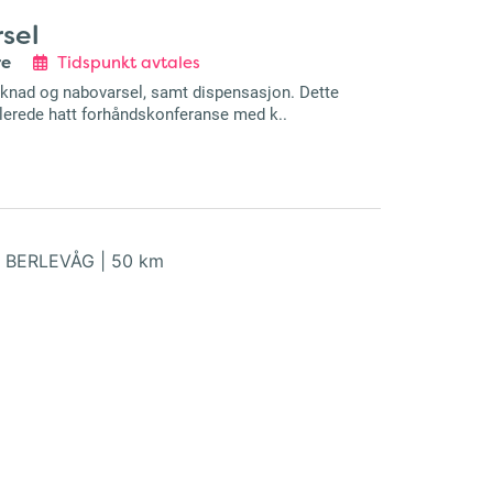
sel
re
Tidspunkt avtales
søknad og nabovarsel, samt dispensasjon. Dette
llerede hatt forhåndskonferanse med k..
|
BERLEVÅG
|
50 km