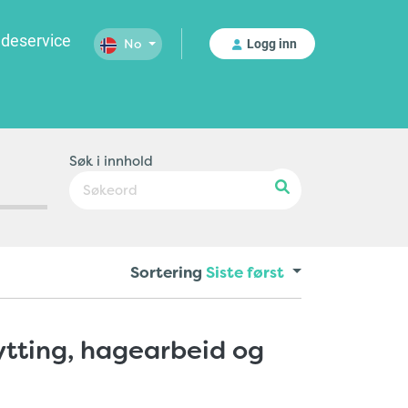
deservice
Logg inn
No
satt.
Søk i innhold
Sortering
Siste først
lytting, hagearbeid og