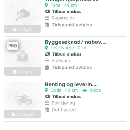
Fana |
49 km
Tilbud ønskes
Reparasjon
Tidspunkt avtales
2 dager
Byggesøknad/ nabov..
Hele Norge |
0 km
Tilbud ønskes
Software
Tidspunkt avtales
2 dager
Henting og leverin..
Odda |
49 km
Odda
Tilbud ønskes
Bortkjøring
Det haster!
20 dager