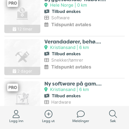
Hele Norge |
0 km
Tilbud ønskes
Software
Tidspunkt avtales
12 timer
Verandadører, behø..
Kristiansand |
6 km
Tilbud ønskes
Snekker/tømrer
Tidspunkt avtales
2 dager
Ny software på gam..
Kristiansand |
6 km
Tilbud ønskes
Hardware
Tidspunkt avtales
2 dager
Logg inn
Legg ut
Meldinger
Søk
Klippe Berberis-he..