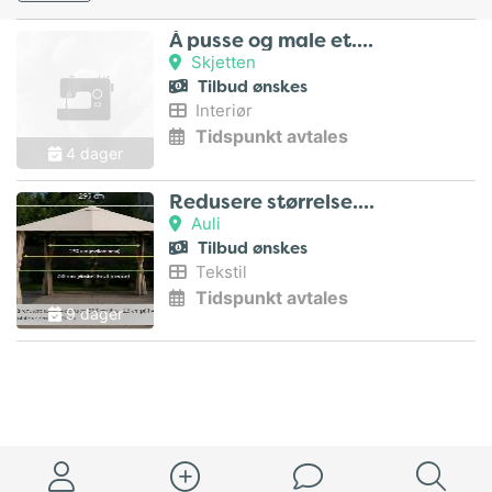
Å pusse og male et..
Skjetten
Tilbud ønskes
Interiør
Tidspunkt avtales
4 dager
Redusere størrelse..
Auli
Tilbud ønskes
Tekstil
Tidspunkt avtales
9 dager