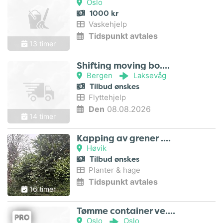
Oslo
1000 kr
Vaskehjelp
Tidspunkt avtales
13 timer
Shifting moving bo..
Bergen
Laksevåg
Tilbud ønskes
Flyttehjelp
Den
08.08.2026
14 timer
Kapping av grener ..
Høvik
Tilbud ønskes
Planter & hage
Tidspunkt avtales
16 timer
Tømme container ve..
Oslo
Oslo