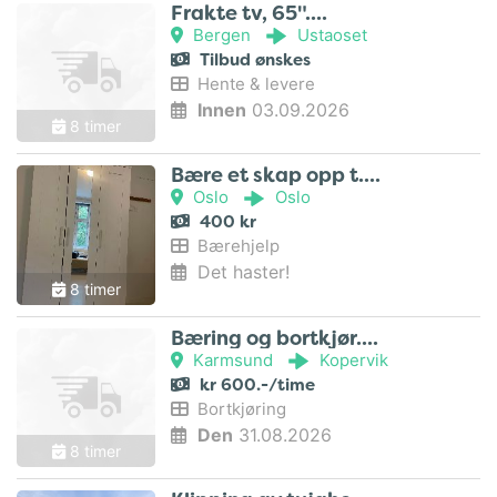
Frakte tv, 65"..
Bergen
Ustaoset
Tilbud ønskes
Hente & levere
Innen
03.09.2026
8 timer
Bære et skap opp t..
Oslo
Oslo
400 kr
Bærehjelp
Det haster!
8 timer
Bæring og bortkjør..
Karmsund
Kopervik
kr 600.-/time
Bortkjøring
Den
31.08.2026
8 timer