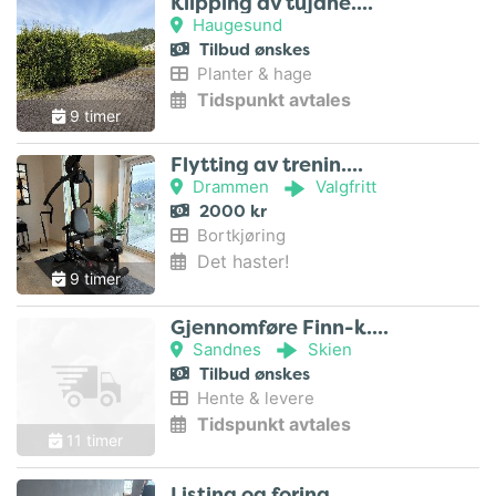
Klipping av tujahe..
Haugesund
Tilbud ønskes
Planter & hage
Tidspunkt avtales
9 timer
Flytting av trenin..
Drammen
Valgfritt
2000 kr
Bortkjøring
Det haster!
9 timer
Gjennomføre Finn-k..
Sandnes
Skien
Tilbud ønskes
Hente & levere
Tidspunkt avtales
11 timer
Listing og foring