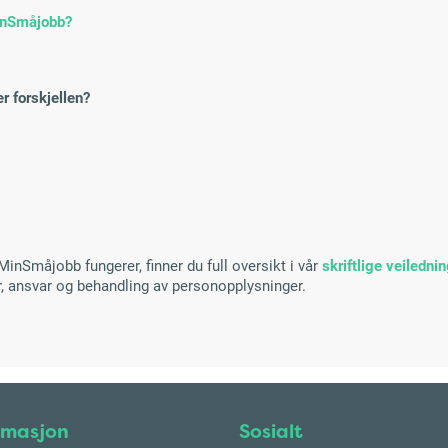
inSmåjobb?
r forskjellen?
nSmåjobb fungerer, finner du full oversikt i vår
skriftlige veiledni
, ansvar og behandling av personopplysninger.
rmasjon
Sosialt