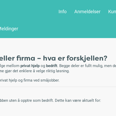
Info
Anmeldelser
Kun
eldinger
ller firma – hva er forskjellen?
velge mellom
privat hjelp
og
bedrift
. Begge deler er fullt mulig, men de
ene gjør det enklere å velge riktig løsning.
rivat hjelp og firma ved småjobber.
ben uten å opptre som bedrift. Dette kan være aktuelt for: