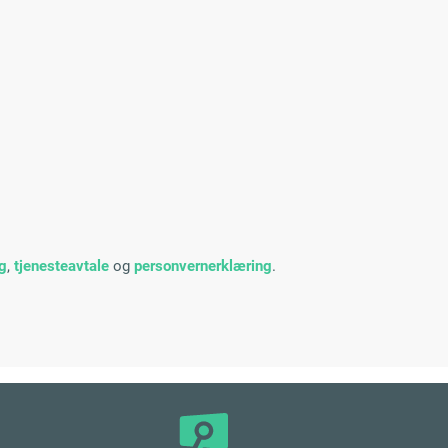
ng
,
tjenesteavtale
og
personvernerklæring
.